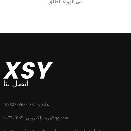
في الهواء الطلق
اتصل بنا
هاتف: +86-15958639633
947790169@qq.com
بريد إلكتروني: