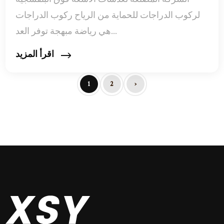
لركوب الدراجات للحماية من الرياح ركوب الدراجات
هي رياضة مبهجة توفر العد...
اقرأ المزيد
1
2
›