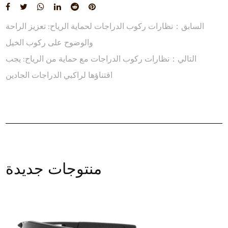
السابق：نظارات ركوب الدراجات لحماية الرياح: تعزيز الراحة
والوضوح على ركوب الخيل
التالي：نظارات ركوب الدراجات مع حماية من الرياح: يجب
اقتناؤها لراكبي الدراجات الجادين
زيد
عر
منتوجات جديدة