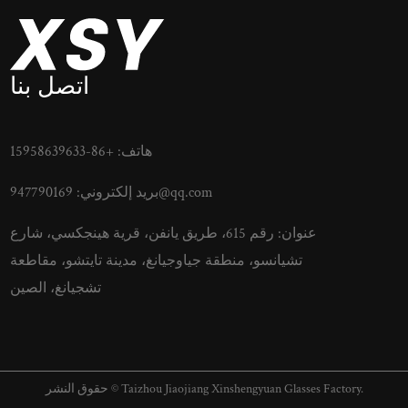
اتصل بنا
هاتف: +86-15958639633
947790169@qq.com
بريد إلكتروني:
عنوان: رقم 615، طريق يانفن، قرية هينجكسي، شارع
تشيانسو، منطقة جياوجيانغ، مدينة تايتشو، مقاطعة
تشجيانغ، الصين
حقوق النشر © Taizhou Jiaojiang Xinshengyuan Glasses Factory.