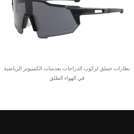
بإطار من البولي كربونات
نظارات حملق لركوب الدر
قطبة
في 