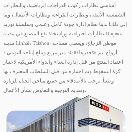
مريحة، ومواد خفيفة الوزن، ووسادات أنف قابلة للتعديل
أساسي نظارات ركوب الدراجات الرياضية، والنظارات
لملاءمة مريحة ودافئة. يمكنك الاستمتاع بارتداء ممتد دون
الشمسية الأنيقة، ونظارات القراءة، ونظارات الأطفال، وما
إزعاج أو تهيج. متانة تم تصميم منتجاتنا لتتحمل البلى
إلى ذلك! لدينا نظام إدارة جودة كامل وعلمي وسلسلة توريد
والتمزق اليومي، مما يضمن بقائها إكسسوارًا موثوقًا به
نظارات احترافية وراسخة! يقع المصنع في مدينة Duqiao،
في مجموعتك. كن مطمئنًا، فنظاراتنا الشمسية هي
مدينة Linhai، Taizhou، موطن الزجاج، ويغطي مساحة
استثمار في الأناقة وطول العمر. براعه تم تصميم نظارتنا
قدرها 2000 متر مربع ويبلغ إنتاجه اليومي 3W أزواج. تم
الشمسية لتكمل مجموعة واسعة من الملابس
اعتماد المنتج من قبل إدارة الغذاء والدواء الأمريكية لاختبار
والمناسبات. سواء كنت ترتدي ملابس مناسبة رسمية، أو
كرة السقوط وتم اختباره من قبل السلطات المعترف بها
تتجه إلى الشاطئ، أو تبحث عن مظهر غير رسمي، فإن
وطنياً. نرحب بالأصدقاء من جميع مناحي الحياة للزيارة
مجموعتنا المتنوعة ستلبي احتياجاتك. مع زوج من
وتقديم التوجيه والتفاوض بشأن الأعمال.
النظارات الشمسية لدينا، سوف تتألق دائمًا بمظهر
عصري. في الختام، تجمع النظارات الشمسية الرجالية
لدينا بين الأناقة والجودة والعملية لتوفر لك الرفيق المثالي
للنظارات في أي مناسبة. سواء كنت تبحث عن الأناقة