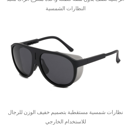
على تحمل قسوة الارتداء اليومي مع الحفاظ على الراحة
النظارات الشمسية
لفترات طويلة. توفر إطارات الكمبيوتر أيضًا مقاومة
ممتازة للصدمات، مما يوفر حماية إضافية لعينيك أثناء
الأنشطة الخارجية. الدقة الهندسية يخضع كل زوج من
النظارات الشمسية لرقابة صارمة على الجودة لضمان
منتجات عالية الجودة. يضمن التزامنا بالهندسة الدقيقة أن
يتم تصميم كل إطار بشكل لا تشوبه شائبة من أجل
ملاءمة مريحة. نحن نستخدم تكنولوجيا متقدمة لضمان
توفير العدسات للوضوح والرؤية الجيدة. حماية للأشعة
الفوق بنفسجية صحة عينيك هي أولوية قصوى بالنسبة لنا.
تتميز جميع نظاراتنا الشمسية بحماية من الأشعة فوق
البنفسجية لحماية عينيك من الأشعة فوق البنفسجية فئة A
نظارات شمسية مستقطبة بتصميم خفيف الوزن للرجال
والأشعة فوق البنفسجية فئة B الضارة. لا تعمل هذه
للاستخدام الخارجي
الحماية على تعزيز رؤيتك فحسب، بل تقلل أيضًا من