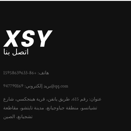
اتصل بنا
هاتف: +86-15958639633
947790169@qq.com
بريد إلكتروني:
عنوان: رقم 615، طريق يانفن، قرية هينجكسي، شارع
تشيانسو، منطقة جياوجيانغ، مدينة تايتشو، مقاطعة
تشجيانغ، الصين