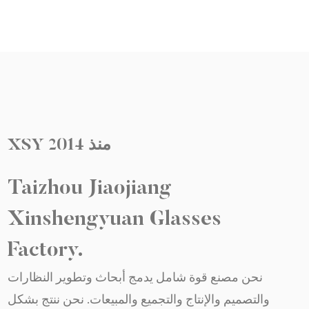
خطر الإصابة بأمراض العين الناجمة عن التعرض لأشعة
الشمس. العدسات المستقطبة تأتي العديد من نظاراتنا
الشمسية مزودة بعدسات مستقطبة، مما يقلل بشكل
كبير من الوهج الناتج عن الأسطح العاكسة مثل الماء
والطرق والزجاج. سواء كنت تقود السيارة أو تصطاد
الأسماك أو تتجول ببساطة في يوم مشمس، فإن
العدسات المستقطبة تعزز راحة البصر ووضوحه. خيارات
منذ
2014
XSY
التخصيص نحن نؤمن بأن النظارات الشمسية يجب أن
Taizhou Jiaojiang
تكون فريدة من نوعها مثل الأشخاص الذين يرتدونها. ولهذا
السبب نقدم خيارات التخصيص لأنماط مختارة. يمكنك
Xinshengyuan Glasses
اختيار ألوان الإطار، وصبغات العدسات، وحتى إضافة
Factory.
نقوش مخصصة لجعل نظارتك الشمسية فريدة من نوعها
حقًا. الراحة والملاءمة الراحة أمر بالغ الأهمية عندما يتعلق
نحن مصنع قوة شامل يدمج أبحاث وتطوير النظارات
الأمر بالنظارات. تتميز نظارتنا الشمسية بتصميمات
والتصميم والإنتاج والتجميع والمبيعات. نحن ننتج بشكل