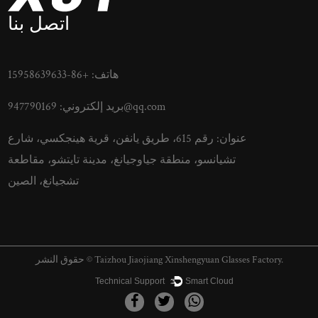
اتصل بنا
هاتف: +86-15958639633
947790169@qq.com
بريد إلكتروني:
عنوان: رقم 615، طريق يانفن، قرية هينجكسي، شارع
تشيانسو، منطقة جياوجيانغ، مدينة تايتشو، مقاطعة
تشجيانغ، الصين
حقوق النشر © Taizhou Jiaojiang Xinshengyuan Glasses Factory.
Technical Support ：
Smart Cloud