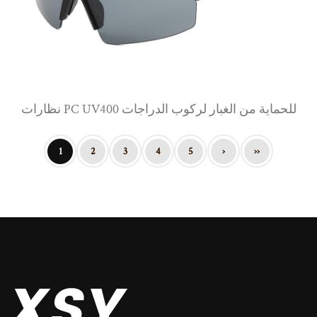
نظارات PC UV400 للحماية من الغبار لركوب الدراجات
1
2
3
4
5
›
››